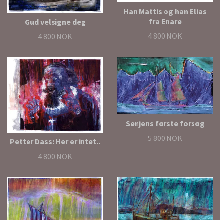
Han Mattis og han Elias
fra Enare
Gud velsigne deg
4 800 NOK
4 800 NOK
Senjens første forsøg
5 800 NOK
Petter Dass: Her er intet..
4 800 NOK