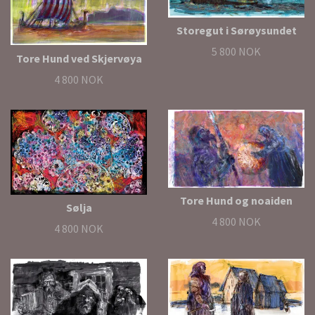
Storegut i Sørøysundet
5 800 NOK
Tore Hund ved Skjervøya
4 800 NOK
Tore Hund og noaiden
Sølja
4 800 NOK
4 800 NOK