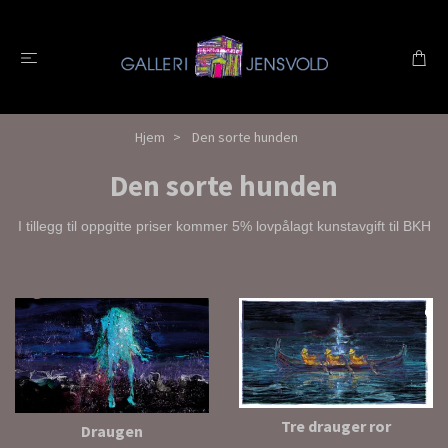
Hjem
Den sorte hunden
Den sorte hunden
I tillegg til oppgitte priser kommer 5% lovpålagt kunstavgift til BKH
Tre drauger ror
Draugen