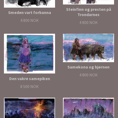
Steinfinn og presten på
Smeden vart forbanna
Trondarnes
4 800 NOK
4 800 NOK
Samekona og bjørnen
4 800 NOK
Den vakre samepiken
8 500 NOK