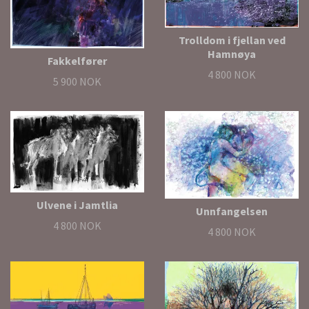
Trolldom i fjellan ved
Hamnøya
Fakkelfører
4 800 NOK
5 900 NOK
Ulvene i Jamtlia
Unnfangelsen
4 800 NOK
4 800 NOK