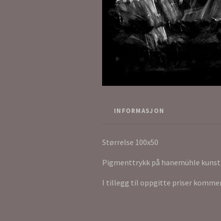
INFORMASJON
Størrelse 100x50
Pigmenttrykk på hanemühle kunst
I tillegg til oppgitte priser komme