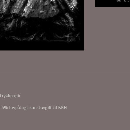
L
trykkpapir
r 5% lovpålagt kunstavgift til BKH