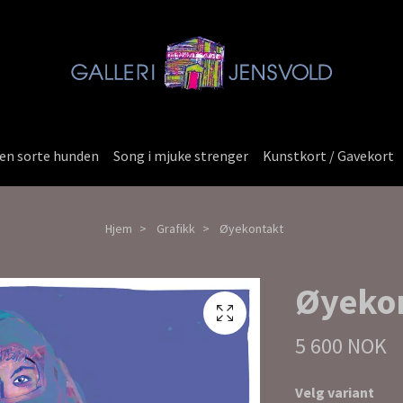
en sorte hunden
Song i mjuke strenger
Kunstkort / Gavekort
Hjem
Grafikk
Øyekontakt
Øyeko
5 600 NOK
Velg variant