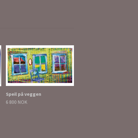
Og en lummer vind står sti
5 700 NOK
Speil på veggen
6 800 NOK