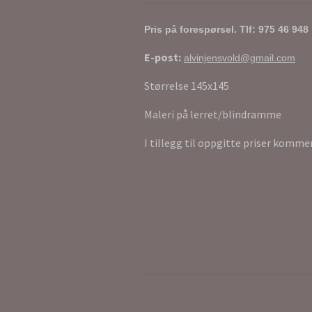
Pris på forespørsel.
Tlf: 975 46 94
8
E-post:
alvinjensvold@gmail.com
Størrelse 145x145
Maleri på lerret/blindramme
I tillegg til oppgitte priser komme