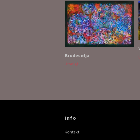
Brudesølja
Utsolgt
Info
Kontakt