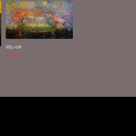
I’M THE MOONFISH
Utsolgt
VEL-UR
Utsolgt