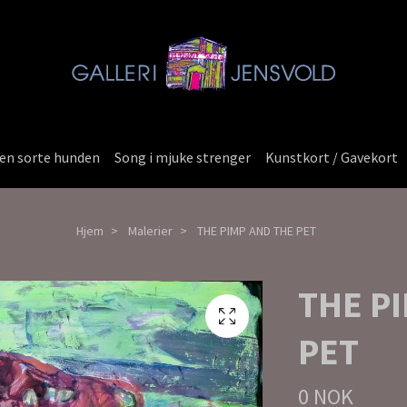
en sorte hunden
Song i mjuke strenger
Kunstkort / Gavekort
Hjem
Malerier
THE PIMP AND THE PET
THE P
PET
0 NOK