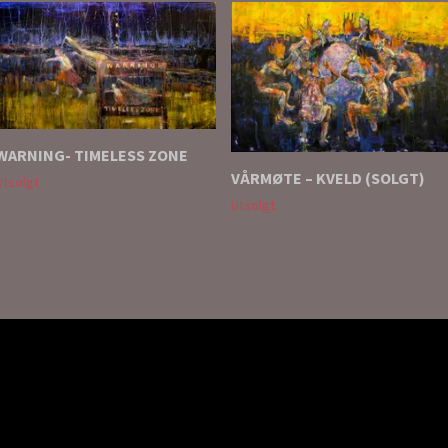
WARNING- TIMELESS ZONE
VÅRMØTE – KVELD (SOLGT)
Utsolgt
Utsolgt