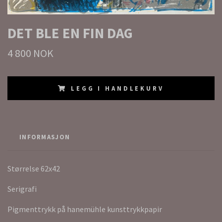
DET BLE EN FIN DAG
4 800 NOK
LEGG I HANDLEKURV
INFORMASJON
Størrelse 62x42
Serigrafi
Pigmenttrykk på hanemühle kunsttrykkpapir