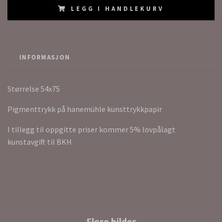
LEGG I HANDLEKURV
INFORMASJON
Størrelse 54x75
Pigmenttrykk på hanemühle kunsttrykkpapir
I tillegg til oppgitte priser kommer 5% lovpålagt
kunstavgift til BKH