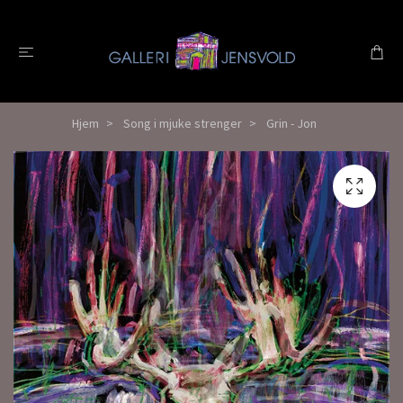
Hjem
Song i mjuke strenger
Grin - Jon