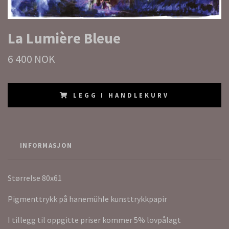
La Lumière Bleue
6 400 NOK
LEGG I HANDLEKURV
INFORMASJON
Størrelse 80x61
Pigmenttrykk på hanemühle kunsttrykkpapir
I tillegg til oppgitte priser kommer 5% lovpålagt