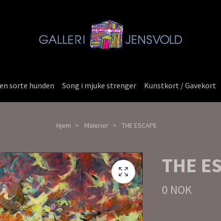
en sorte hunden
Song i mjuke strenger
Kunstkort / Gavekort
Hjem
Malerier
THE ESCAPE
THE E
0 NOK