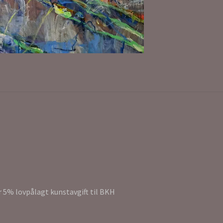
r 5% lovpålagt kunstavgift til BKH