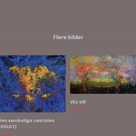
VEL-UR
Utsolgt
Den vanskelige samtalen
(SOLGT)
Utsolgt